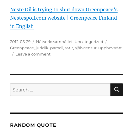
Neste Oil is trying to shut down Greenpeace’s
Nestespoil.com website | Greenpeace Finland
in English
Posted
Categories
Tags
2012-05-29
Nätverkssamhället
,
Uncategorized
on
Greenpeace
,
juridik
,
parodi
,
satir
,
självcensur
,
upphovsrätt
on
Leave a comment
Loopia
stänger
ner
parodisida
SE
Search
for:
RANDOM QUOTE