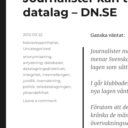
datalag – DN.SE
Posted
2012-03-22
Ganska väntat:
on
Categories
Nätverkssamhället
,
Uncategorized
Journalister må
Tags
anonymisering
,
menar Svenska j
avlyssning
,
databaser
,
lagen som sätte
datalagringsdirektivet
,
integritet
,
internetkrigen
,
juridik
,
övervakning
,
I går klubbade
politik
,
teledatalagringen
,
nya lagen vänt
yttrandefrihet
on
Leave a comment
Förutom att de
Journalister
kan
kränka de mäns
tvingas
övervakningssa
kringgå