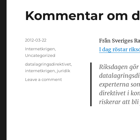
Kommentar om da
Posted
2012-03-22
Från Sveriges Ra
on
Categories
Internetkrigen
,
I dag röstar rik
Uncategorized
Tags
datalagringsdirektivet
,
Riksdagen gör 
internetkrigen
,
juridik
datalagringsdi
on
Leave a comment
experterna som
Kommentar
direktivet i k
om
datalagringsdirektivet
riskerar att bl