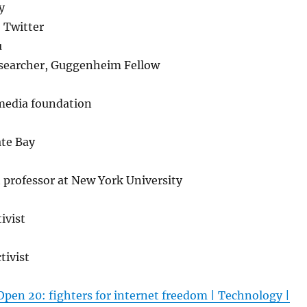
y
 Twitter
u
esearcher, Guggenheim Fellow
media foundation
ate Bay
t professor at New York University
ivist
tivist
pen 20: fighters for internet freedom | Technology |