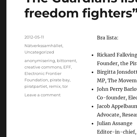
freedom fighters
Posted
2012-05-11
Bra lista:
on
Categories
Nätverkssamhället
,
Uncategorized
Rickard Falkvin
Tags
anonymisering
,
bittorrent
,
Founder, the Pir
creative commons
,
EFF
,
Birgitta Jonsdott
Electronic Frontier
Foundation
,
pirate bay
,
MP, The Moveme
piratpartiet
,
remix
,
tor
John Perry Barl
on
Leave a comment
Co-founder, Ele
The
Jacob Appelbau
Guardians
lista
Advocate, Resear
på
Julian Assange
20
Editor-in-chief
“Internet