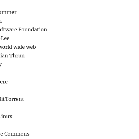
rammer
n
oftware Foundation
-Lee
 world wide web
tian Thrun
y
ere
 BitTorrent
 Linux
ive Commons