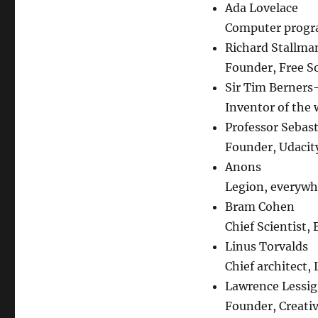
freedom
Ada Lovelace
fighters”
Computer prog
Richard Stallma
Founder, Free S
Sir Tim Berners
Inventor of the
Professor Sebas
Founder, Udacit
Anons
Legion, everywh
Bram Cohen
Chief Scientist,
Linus Torvalds
Chief architect,
Lawrence Lessig
Founder, Creat