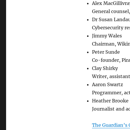
Alex MacGillivra
General counsel,
Dr Susan Landa
Cybersecurity r
Jimmy Wales
Chairman, Wiki
Peter Sunde
Co-founder, Pir
Clay Shirky
Writer, assistan
Aaron Swartz
Programmer, act
Heather Brooke
Journalist and ac
The Guardian’s O