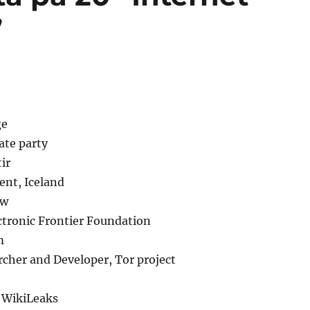
”
ge
ate party
ir
nt, Iceland
ow
ctronic Frontier Foundation
m
cher and Developer, Tor project
, WikiLeaks