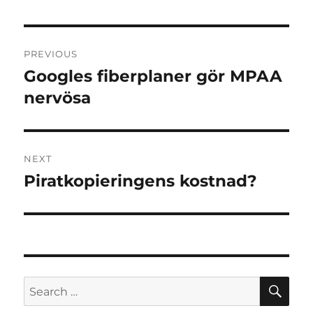
Post
PREVIOUS
navigation
Googles fiberplaner gör MPAA
Previous
post:
nervösa
NEXT
Piratkopieringens kostnad?
Next
post:
SE
Search
for: