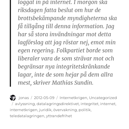
loggat in på internet. I morgon ska
riksdagen fatta beslut om hur de
brottsbekämpande myndigheterna ska
få tillgång till denna information. Jag
har så stora invändningar mot detta
lagförslag att jag röstar nej, emot min
egen regering. Folkpartiet borde som
liberaler vara de som strävar mot och
begränsar nya integritetskränkande
lagar, inte de som hejar på dem allra
mest, skriver Mathias Sundin.
Author
Posted
Categories
jonas
2012-05-09
Internetkrigen
,
Uncategorized
on
Tags
avlyssning
,
datalagringsdirektivet
,
integritet
,
internet
,
internetkrigen
,
juridik
,
övervakning
,
politik
,
teledatalagringen
,
yttrandefrihet