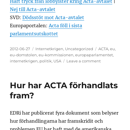
Hårt tryck från lobbyister kring Acta-avtalet
|
Nej till Acta-avtalet
SVD:
Dödsstöt mot Acta-avtalet
Europaportalen:
Acta föll i sista
parlamentsutskottet
Posted
Categories
Tags
2012-06-27
Internetkrigen
,
Uncategorized
ACTA
,
eu
,
on
eu-domstolen
,
eu-kommissionen
,
europaparlamentet
,
on
internetkrigen
,
politik
,
USA
Leave a comment
Nej
till
ACTA
Hur har ACTA förhandlats
i
det
fram?
tyngsta
utskottet
EDRi har publicerat fyra dokument som belyser
hur förhandlingarna har framskridit och
problemen EU har haft med de amerikanska