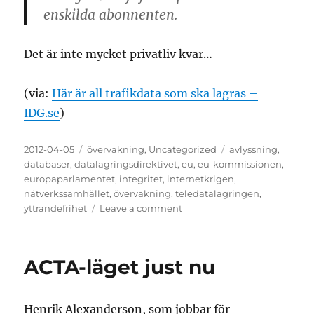
enskilda abonnenten.
Det är inte mycket privatliv kvar…
(via:
Här är all trafikdata som ska lagras –
IDG.se
)
Posted
Categories
Tags
2012-04-05
övervakning
,
Uncategorized
avlyssning
,
on
databaser
,
datalagringsdirektivet
,
eu
,
eu-kommissionen
,
europaparlamentet
,
integritet
,
internetkrigen
,
nätverkssamhället
,
övervakning
,
teledatalagringen
,
on
yttrandefrihet
Leave a comment
Detta
ska
lagras
ACTA-läget just nu
med
den
nya
Henrik Alexanderson, som jobbar för
datalagringslagen