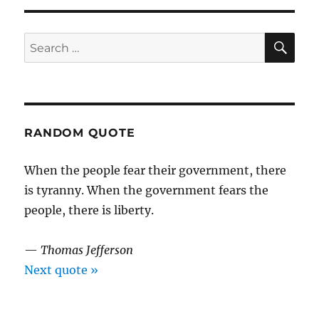
just
nu
SE
Search
for:
RANDOM QUOTE
When the people fear their government, there
is tyranny. When the government fears the
people, there is liberty.
—
Thomas Jefferson
Next quote »