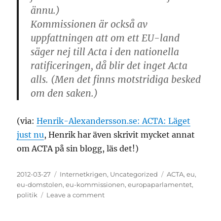
ännu.)
Kommissionen är också av
uppfattningen att om ett EU-land
säger nej till Acta i den nationella
ratificeringen, då blir det inget Acta
alls. (Men det finns motstridiga besked
om den saken.)
(via:
Henrik-Alexandersson.se: ACTA: Läget
just nu
, Henrik har även skrivit mycket annat
om ACTA på sin blogg, läs det!)
Posted
Categories
Tags
2012-03-27
Internetkrigen
,
Uncategorized
ACTA
,
eu
,
on
eu-domstolen
,
eu-kommissionen
,
europaparlamentet
,
on
politik
Leave a comment
ACTA-
läget