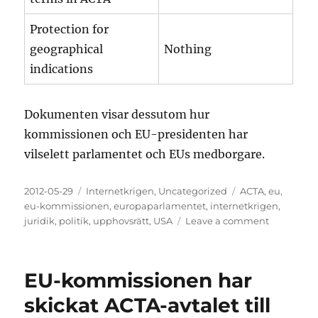
Protection for
geographical
Nothing
indications
Dokumenten visar dessutom hur
kommissionen och EU-presidenten har
vilselett parlamentet och EUs medborgare.
Posted
Categories
Tags
2012-05-29
Internetkrigen
,
Uncategorized
ACTA
,
eu
,
on
eu-kommissionen
,
europaparlamentet
,
internetkrigen
,
on
juridik
,
politik
,
upphovsrätt
,
USA
Leave a comment
Hur
har
ACTA
EU-kommissionen har
förhandlat
fram?
skickat ACTA-avtalet till