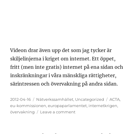
Videon drar även upp det som jag tycker är
skiljelinjerna i kriget om internet. Ett öppet,
fritt (men inte gratis) internet på ena sidan och
inskränkningar i våra mänskliga rättigheter,
särintressen och övervakning på andra sidan.
Posted
Categories
Tags
2012-04-16
Nätverkssamhället
,
Uncategorized
ACTA
,
on
eu-kommissionen
,
europaparlamentet
,
internetkrigen
,
on
övervakning
Leave a comment
protestaktioner
mot
ACTA