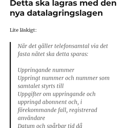
Detta ska lagras med den
den
9
nya datalagringslagen
juni
runt
om
Lite läskigt:
i
europa
När det gäller telefonsamtal via det
fasta nätet ska detta sparas:
Uppringande nummer
Uppringt nummer och nummer som
samtalet styrts till
Uppgifter om uppringande och
uppringd abonnent och, i
förekommande fall, registrerad
användare
Datum och spårbar tid då