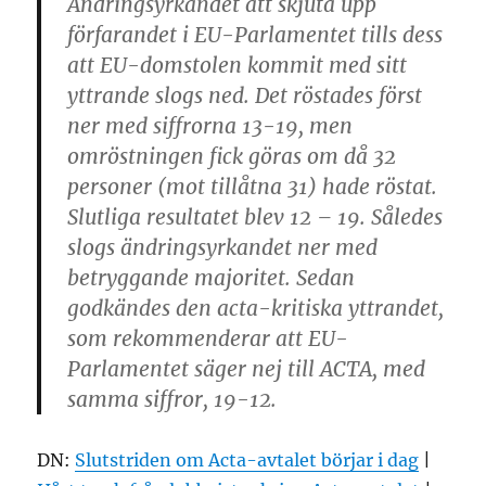
Ändringsyrkandet att skjuta upp
förfarandet i EU-Parlamentet tills dess
att EU-domstolen kommit med sitt
yttrande slogs ned. Det röstades först
ner med siffrorna 13-19, men
omröstningen fick göras om då 32
personer (mot tillåtna 31) hade röstat.
Slutliga resultatet blev 12 – 19. Således
slogs ändringsyrkandet ner med
betryggande majoritet. Sedan
godkändes den acta-kritiska yttrandet,
som rekommenderar att EU-
Parlamentet säger nej till ACTA, med
samma siffror, 19-12.
DN:
Slutstriden om Acta-avtalet börjar i dag
|